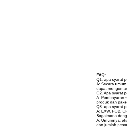
FAQ:
Q1. apa syarat
A: Secara umum, 
dapat mengemas 
Q2. Apa syarat 
A: Pembayaran <
produk dan pake
Q3. apa syarat 
A: EXW, FOB, CF
Bagaimana deng
A: Umumnya, aka
dan jumlah pesa