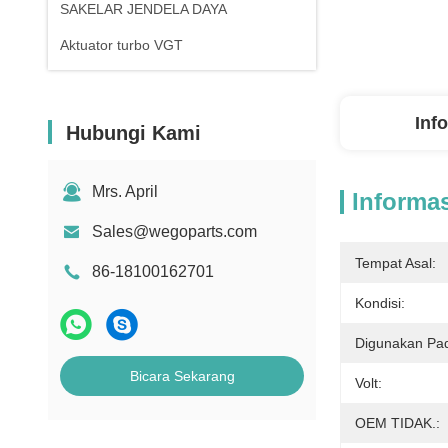
SAKELAR JENDELA DAYA
Aktuator turbo VGT
Inf
Hubungi Kami
Mrs. April
Informas
Sales@wegoparts.com
Tempat Asal:
86-18100162701
Kondisi:
Digunakan Pa
Bicara Sekarang
Volt:
OEM TIDAK.: