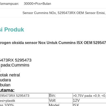
 Kemampuan:
30000+Pcs+Bulan
Sensor Cummins NOx
, 
5295473RX OEM Sensor Emisi
,
si Produk
itrogen oksida sensor Nox Untuk Cummins ISX OEM 52954
5473RX 5295473
 pada:
Cummins
E
tak netral
 udara
 bulan
utama:
Bin:
295473RX 5295473
>0,75V pada =0,9; <0
Volt
12V
esi+plastik
es 100%
Model
ISX