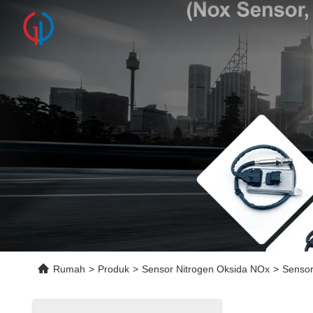
Rumah
>
Produk
>
Sensor Nitrogen Oksida NOx
>
Sensor