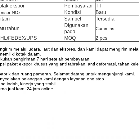
otak ekspor
Pembayaran
TT
Kondisi
Baru
ensor NOx
itam
Sampel
Tersedia
Digunakan
atu tahun
Cummins
pada:
HL/FEDEX/UPS
MOQ
2 pcs
girim melalui udara, laut dan ekspres. dan kami dapat mengirim mel
memiliki kotak dalam.
kukan pengiriman 7 hari setelah pembayaran.
i paket ekspor khusus yang anti tabrakan, anti deformasi, tahan kel
pabrik dan ruang pameran. Selamat datang untuk mengunjungi kami.
nyediakan pelanggan kami dengan layanan one stop
g indah, kinerja yang stabil.
rna jual kami 24 jam online.