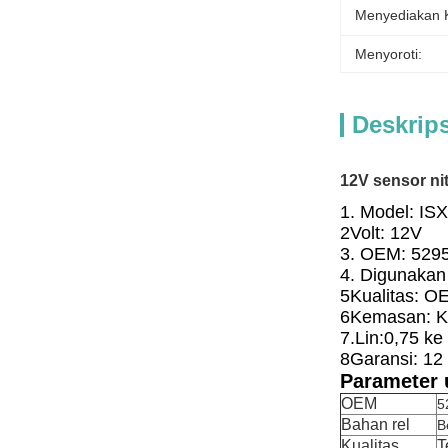
Menyediakan
Menyoroti:
Deskrip
12V sensor n
1. Model: ISX
2Volt: 12V
3. OEM: 529
4. Digunakan
5Kualitas: O
6Kemasan: Ko
7.
Lin:0,75 ke
8Garansi: 12
Parameter 
OEM
5
Bahan rel
B
Kualitas
T