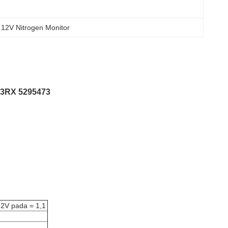
 
12V Nitrogen Monitor
73RX 5295473
,2V pada = 1,1