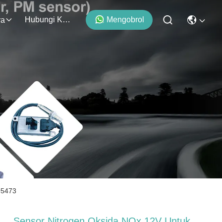
Hubungi Kami
Mengobrol
ra
95473
Sensor Nitrogen Oksida NOx 12V Untuk