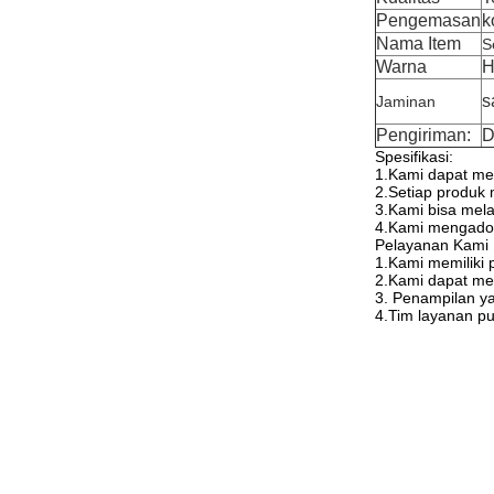
Pengemasan
k
Nama Item
S
Warna
H
s
Jaminan
Pengiriman:
D
Spesifikasi:
1.
Kami dapat men
2.
Setiap produk 
3.
Kami bisa mela
4.
Kami mengadops
Pelayanan Kami
1.
Kami memiliki 
2.
Kami dapat me
3.
Penampilan yan
4.
Tim layanan pu