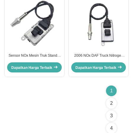
Sensor NOx Mesin Truk Standar
2006 NOx DAF Truck Nitrogen
OE 2012 Untuk DAF 2006245
Oxide Sensor 5WK96675A
5WK96661D
2894940 Standar OE
Dapatkan Harga Terbaik
Dapatkan Harga Terbaik
1
2
3
4