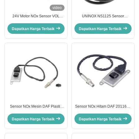
video
24V Motor NOx Sensor VOL
UNINOX NS1125 Sensor
Truck FM/ FH OEM 22827993
Nitrogen Oksida Cummins
5WK97371
A2C97451500 5WK97103A
Dapatkan Harga Terbaik
Dapatkan Harga Terbaik
Sensor NOx Mesin DAF Plastik
Sensor NOx Hitam DAF 2011648
Logam 2011650 1793380
Sistem SCR 5WK96619D 1997
5WK96626B
Hingga 2010
Dapatkan Harga Terbaik
Dapatkan Harga Terbaik