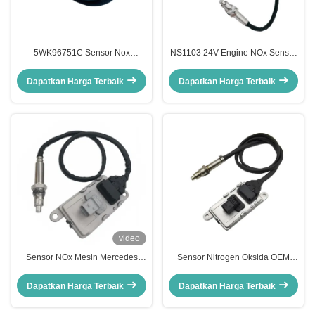
5WK96751C Sensor Nox
NS1103 24V Engine NOx Sensor
Cummins Mesin Tugas
Untuk Mercedes Benz Truck
Menengah OE Standar 4326862
5WK97329A
Dapatkan Harga Terbaik
Dapatkan Harga Terbaik
2897309
video
Sensor NOx Mesin Mercedes
Sensor Nitrogen Oksida OEM
Benz 24V Actros 5WK97331A
A0101531528 NS1110 Mercedes
A0101531628
Actros Sensor NOx 5WK97330A
Dapatkan Harga Terbaik
Dapatkan Harga Terbaik