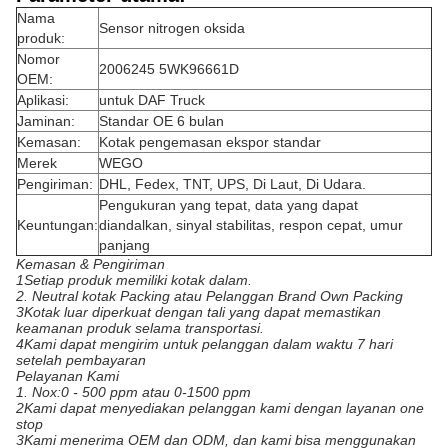
Nama
Sensor nitrogen oksida
produk:
Nomor
2006245 5WK96661D
OEM:
Aplikasi:
untuk DAF Truck
Jaminan:
Standar OE 6 bulan
Kemasan:
Kotak pengemasan ekspor standar
Merek
WEGO
Pengiriman:
DHL, Fedex, TNT, UPS, Di Laut, Di Udara.
Pengukuran yang tepat, data yang dapat
Keuntungan:
diandalkan, sinyal stabilitas, respon cepat, umur
panjang
Kemasan & Pengiriman
1Setiap produk memiliki kotak dalam.
2. Neutral kotak Packing atau Pelanggan Brand Own Packing
3Kotak luar diperkuat dengan tali yang dapat memastikan
keamanan produk selama transportasi.
4Kami dapat mengirim untuk pelanggan dalam waktu 7 hari
setelah pembayaran
Pelayanan Kami
1. Nox:0 - 500 ppm atau 0-1500 ppm
2Kami dapat menyediakan pelanggan kami dengan layanan one
stop
3Kami menerima OEM dan ODM, dan kami bisa menggunakan