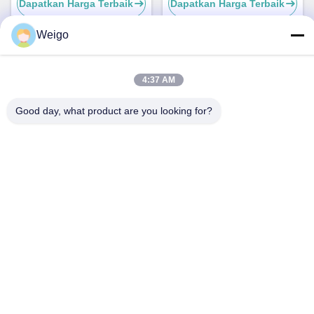
Dapatkan Harga Terbaik
Dapatkan Harga Terbaik
Weigo
4:37 AM
Good day, what product are you looking for?
Sensor Nitrogen Oksida
ISO9001 Sensor NOx Mesin
OEM A0101531528 NS1110
Untuk Truk DAF 2011649
Mercedes Actros Sensor
1793379 5WK96628B
Dapatkan Harga Terbaik
Dapatkan Harga Terbaik
NOx 5WK97330A
1697586
Kontak Cepat