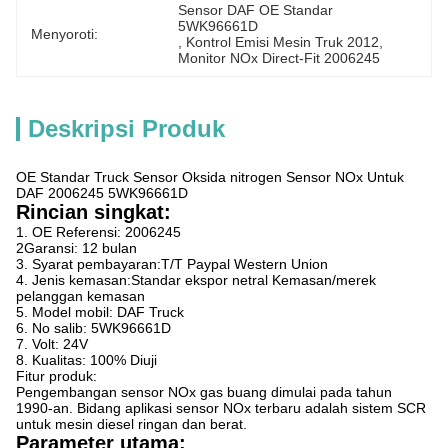
Sensor DAF OE Standar 
5WK96661D
Menyoroti:
, 
Kontrol Emisi Mesin Truk 2012
, 
Monitor NOx Direct-Fit 2006245
Deskripsi Produk
OE Standar Truck Sensor Oksida nitrogen Sensor NOx Untuk
DAF 2006245 5WK96661D
Rincian singkat:
1. OE Referensi: 2006245
2Garansi: 12 bulan
3. Syarat pembayaran:T/T Paypal Western Union
4. Jenis kemasan:Standar ekspor netral Kemasan/merek
pelanggan kemasan
5. Model mobil: DAF Truck
6. No salib: 5WK96661D
7. Volt: 24V
8. Kualitas: 100% Diuji
Fitur produk:
Pengembangan sensor NOx gas buang dimulai pada tahun
1990-an. Bidang aplikasi sensor NOx terbaru adalah sistem SCR
untuk mesin diesel ringan dan berat.
Parameter utama: