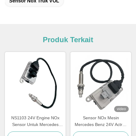
Sensor Nox Truk VOL
Produk Terkait
video
NS1103 24V Engine NOx
Sensor NOx Mesin
Sensor Untuk Mercedes
Mercedes Benz 24V Actros
Benz Truck 5WK97329A
5WK97331A A0101531628