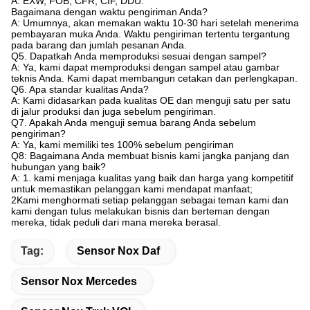
A: EXW, FOB, CFR, CIF, DDU.
Bagaimana dengan waktu pengiriman Anda?
A: Umumnya, akan memakan waktu 10-30 hari setelah menerima
pembayaran muka Anda. Waktu pengiriman tertentu tergantung
pada barang dan jumlah pesanan Anda.
Q5. Dapatkah Anda memproduksi sesuai dengan sampel?
A: Ya, kami dapat memproduksi dengan sampel atau gambar
teknis Anda. Kami dapat membangun cetakan dan perlengkapan.
Q6. Apa standar kualitas Anda?
A: Kami didasarkan pada kualitas OE dan menguji satu per satu
di jalur produksi dan juga sebelum pengiriman.
Q7. Apakah Anda menguji semua barang Anda sebelum
pengiriman?
A: Ya, kami memiliki tes 100% sebelum pengiriman
Q8: Bagaimana Anda membuat bisnis kami jangka panjang dan
hubungan yang baik?
A: 1. kami menjaga kualitas yang baik dan harga yang kompetitif
untuk memastikan pelanggan kami mendapat manfaat;
2Kami menghormati setiap pelanggan sebagai teman kami dan
kami dengan tulus melakukan bisnis dan berteman dengan
mereka, tidak peduli dari mana mereka berasal.
Tag:
Sensor Nox Daf
Sensor Nox Mercedes