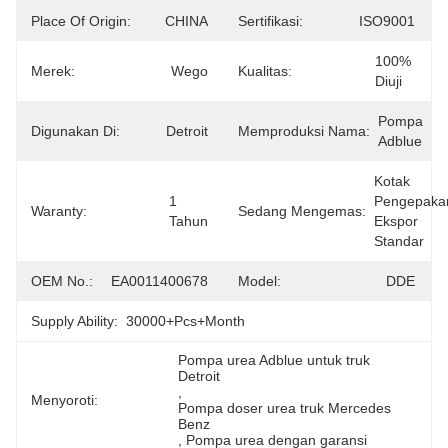
Place Of Origin:
CHINA
Sertifikasi:
ISO9001
100% 
Merek:
Wego
Kualitas:
Diuji
Pompa 
Digunakan Di:
Detroit
Memproduksi Nama:
Adblue
Kotak 
1 
Pengepakan
Waranty:
Sedang Mengemas:
Tahun
Ekspor 
Standar
OEM No.:
EA0011400678
Model:
DDE
Supply Ability:
30000+Pcs+Month
Pompa urea Adblue untuk truk 
Detroit
, 
Menyoroti:
Pompa doser urea truk Mercedes 
Benz
, 
Pompa urea dengan garansi