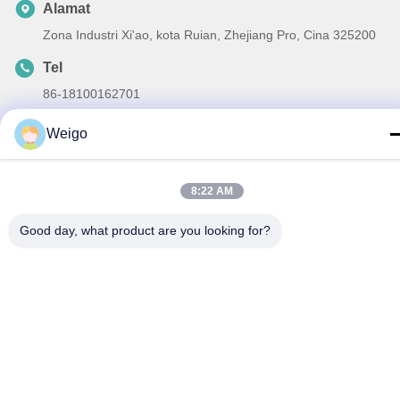
Alamat
Zona Industri Xi'ao, kota Ruian, Zhejiang Pro, Cina 325200
Tel
86-18100162701
Surel
Weigo
Sales@wegoparts.com
8:22 AM
Good day, what product are you looking for?
Kebijakan Privasi
|
Sitemap
| Cina Baik Kualitas Sensor NOx
Mesin Pemasok. Hak Cipta © 2022-2026 Ruian wego auto parts
co.,ltd Semua. Semua hak dilindungi.