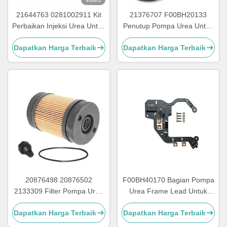
video
21644763 0281002911 Kit
21376707 F00BH20133
Perbaikan Injeksi Urea Untuk
Penutup Pompa Urea Untuk
Truk Bagian Pompa Urea
Bagian Pompa Adblue
Dapatkan Harga Terbaik
Dapatkan Harga Terbaik
20876498 20876502
F00BH40170 Bagian Pompa
2133309 Filter Pompa Urea
Urea Frame Lead Untuk
Untuk Bagian Perbaikan
Papan Sirkuit Pompa Urea
Dapatkan Harga Terbaik
Dapatkan Harga Terbaik
Pompa Adblue