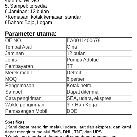
4Merek: WEGO
5. Sampel: tersedia
6.
Jaminan: 12 bulan
7Kemasan: kotak kemasan standar
8Bahan: Baja, Logam
Parameter utama:
OE NO.
EA0011400678
Tempat Asal
Cina
Jaminan
12 bulan
Jenis
Pompa Adblue
Pembayaran
TT
Merek mobil
Detroit
MOQ
6 persen
Pengemasan
Kotak netral
Sampel
Dapat diterima.
Cara pengiriman
SEA, udara, ekspres
Waktu pengiriman
3-7 Hari Kerja
Pemasangan Mobil
DDE
Spesifikasi:
1Kami dapat mengirim melalui udara, laut dan ekspres. dan kami
dapat mengirim melalui EMS, DHL, TNT, dan UPS.
2Kotak luar diperkuat dengan tali yang dapat memastikan