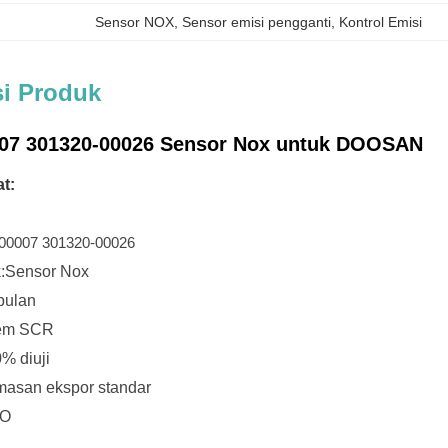
Sensor NOX
, 
Sensor emisi pengganti
, 
Kontrol Emisi
si Produk
007 301320-00026 Sensor Nox untuk DOOSAN
t:
00007 301320-00026
:
Sensor Nox
bulan
tem SCR
0% diuji
asan ekspor standar
GO