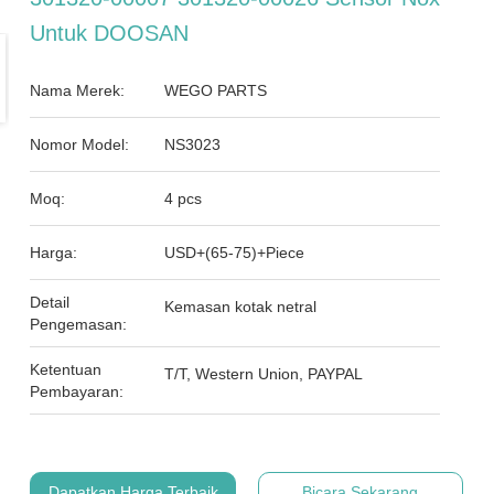
Untuk DOOSAN
Nama Merek:
WEGO PARTS
Nomor Model:
NS3023
Moq:
4 pcs
Harga:
USD+(65-75)+Piece
Detail
Kemasan kotak netral
Pengemasan:
Ketentuan
T/T, Western Union, PAYPAL
Pembayaran:
Dapatkan Harga Terbaik
Bicara Sekarang