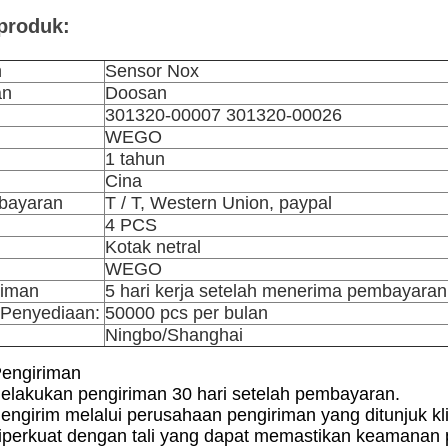
produk:
n
Sensor Nox
an
Doosan
301320-00007 301320-00026
WEGO
1 tahun
Cina
bayaran
T / T, Western Union, paypal
4 PCS
Kotak netral
WEGO
riman
5 hari kerja setelah menerima pembayaran
Penyediaan:
50000 pcs per bulan
Ningbo/Shanghai
engiriman
elakukan pengiriman 30 hari setelah pembayaran.
engirim melalui perusahaan pengiriman yang ditunjuk kl
diperkuat dengan tali yang dapat memastikan keamanan p