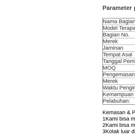
Parameter 
Nama Bagia
Model Terap
Bagian No.
Merek
Jaminan
Tempat Asal
Tanggal Pem
MOQ
Pengemasan
Merek
Waktu Pengi
Kemampuan 
Pelabuhan:
Kemasan & P
1Kami bisa m
2Kami bisa m
3Kotak luar 