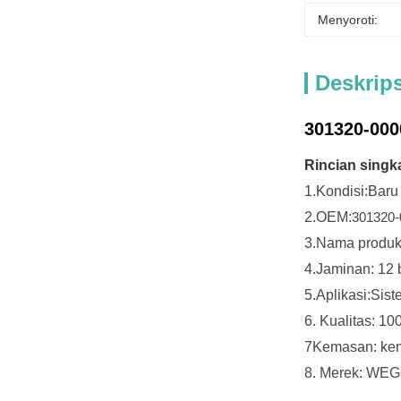
Menyoroti:
Deskrip
301320-00
Rincian singka
1.
Kondisi:
Baru
2.
OEM:
301320-
3.
Nama produk
4.
Jaminan: 12 
5.
Aplikasi:Sis
6. Kualitas: 10
7Kemasan: kem
8. Merek: WE