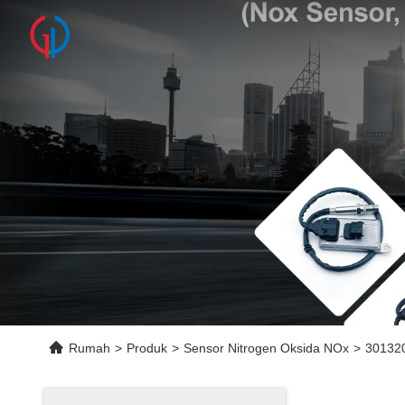
Rumah
>
Produk
>
Sensor Nitrogen Oksida NOx
>
30132