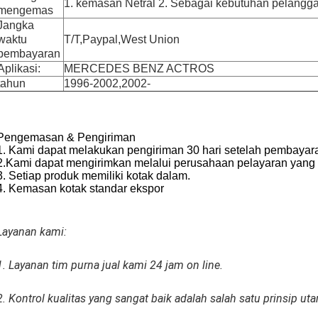
1. kemasan Netral 2. Sebagai kebutuhan pelangga
mengemas
Jangka
waktu
T/T,Paypal,West Union
pembayaran
Aplikasi:
MERCEDES BENZ ACTROS
tahun
1996-2002,2002-
Pengemasan & Pengiriman
1. Kami dapat melakukan pengiriman 30 hari setelah pembayar
2.
Kami dapat mengirimkan melalui perusahaan pelayaran yang di
3. Setiap produk memiliki kotak dalam.
4. Kemasan kotak standar ekspor
Layanan kami:
1. Layanan tim purna jual kami 24 jam on line.
2. Kontrol kualitas yang sangat baik adalah salah satu prinsip u