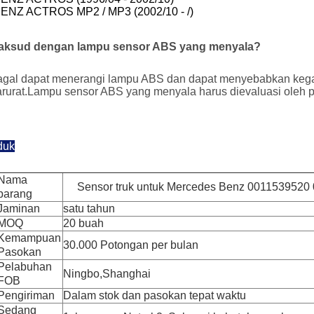
Z ACTROS MP2 / MP3 (2002/10 - /)
aksud dengan lampu sensor ABS yang menyala?
agal dapat menerangi lampu ABS dan dapat menyebabkan kega
rurat.Lampu sensor ABS yang menyala harus dievaluasi oleh pr
duk
Nama
Sensor truk untuk Mercedes Benz 0011539520
barang
Jaminan
satu tahun
MOQ
20 buah
Kemampuan
30.000 Potongan per bulan
Pasokan
Pelabuhan
Ningbo,Shanghai
FOB
Pengiriman
Dalam stok dan pasokan tepat waktu
Sedang