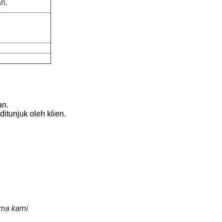
n.
an.
tunjuk oleh klien.
tama kami