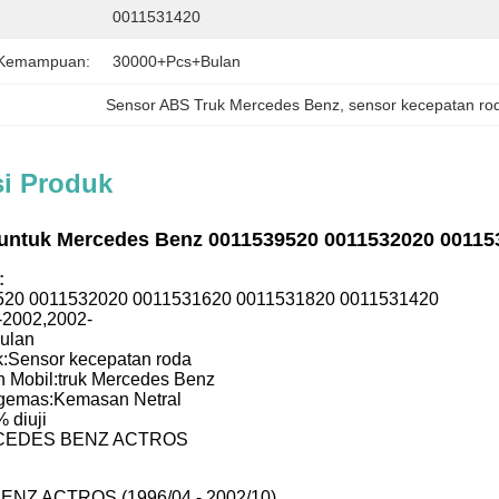
0011531420
 Kemampuan:
30000+Pcs+Bulan
Sensor ABS Truk Mercedes Benz
, 
sensor kecepatan rod
si Produk
 untuk Mercedes Benz 0011539520 0011532020 00115
:
520 0011532020 0011531620 0011531820 0011531420
-2002,2002-
bulan
:
Sensor kecepatan roda
 Mobil:
truk Mercedes Benz
gemas:
Kemasan Netral
 diuji
EDES BENZ ACTROS
Z ACTROS (1996/04 - 2002/10)