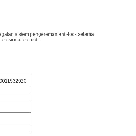
galan sistem pengereman anti-lock selama
ofesional otomotif.
 0011532020