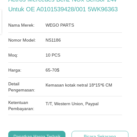
Untuk OE A0101539428/001 5WK96363
Nama Merek:
WEGO PARTS
Nomor Model:
NS1186
Moq:
10 PCS
Harga:
65-70$
Detail
Kemasan kotak netral 18*15*6 CM
Pengemasan:
Ketentuan
T/T, Western Union, Paypal
Pembayaran:
Dapatkan Harga Terbaik
Bicara Sekarang