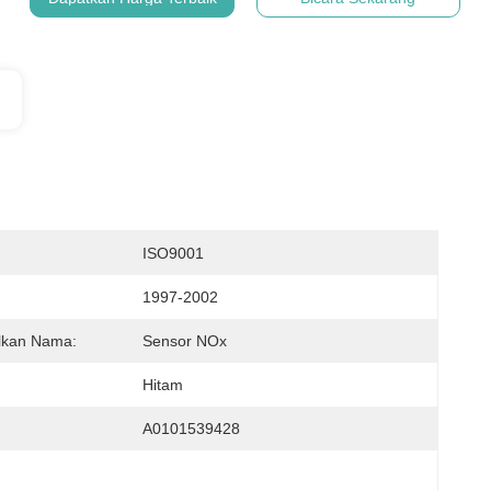
:
ISO9001
1997-2002
lkan Nama:
Sensor NOx
Hitam
:
A0101539428