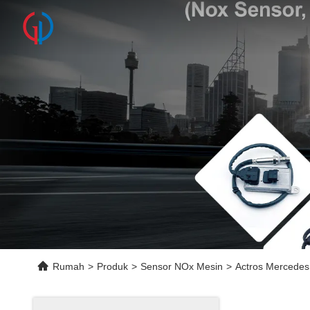
Rumah
>
Produk
>
Sensor NOx Mesin
>
Actros Mercede