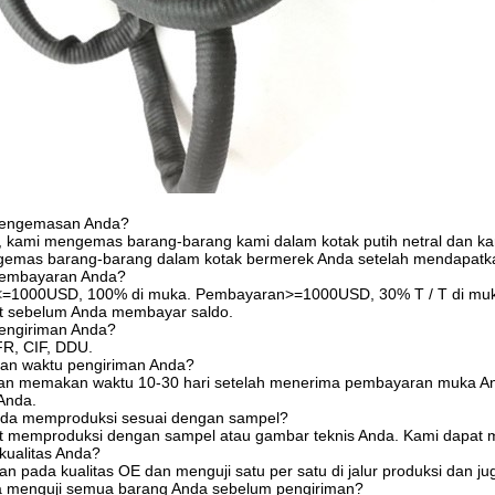
 pengemasan Anda?
 kami mengemas barang-barang kami dalam kotak putih netral dan kar
emas barang-barang dalam kotak bermerek Anda setelah mendapatkan
pembayaran Anda?
=1000USD, 100% di muka. Pembayaran>=1000USD, 30% T / T di muka
t sebelum Anda membayar saldo.
pengiriman Anda?
R, CIF, DDU.
an waktu pengiriman Anda?
n memakan waktu 10-30 hari setelah menerima pembayaran muka Anda
Anda.
nda memproduksi sesuai dengan sampel?
at memproduksi dengan sampel atau gambar teknis Anda. Kami dapat
kualitas Anda?
an pada kualitas OE dan menguji satu per satu di jalur produksi dan j
 menguji semua barang Anda sebelum pengiriman?