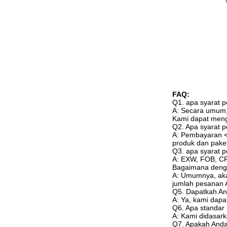
FAQ:
Q1. apa syarat
A: Secara umum,
Kami dapat meng
Q2. Apa syarat 
A: Pembayaran <
produk dan pake
Q3. apa syarat 
A: EXW, FOB, CF
Bagaimana deng
A: Umumnya, aka
jumlah pesanan 
Q5. Dapatkah A
A: Ya, kami dap
Q6. Apa standar 
A: Kami didasark
Q7. Apakah Anda