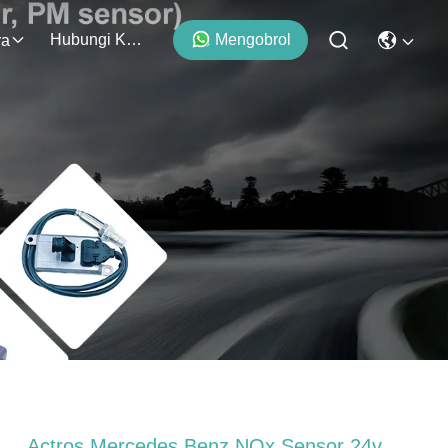
Hubungi Kami
Mengobrol
ra
Actros Mercedes Benz NOx Sensor 24v