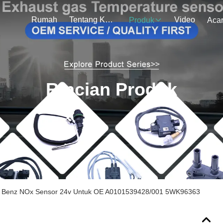
Rumah
Tentang Kami
Video
Produk
Aca
Rincian Produk
s Benz NOx Sensor 24v Untuk OE A0101539428/001 5WK96363