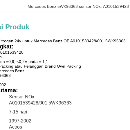
Mercedes Benz 5WK96363 sensor NOx
, 
A0101539428 
si Produk
 nitrogen 24v untuk Mercedes Benz OE A0101539428/001 5WK96363
gkat:
 A0101539428
n
ada =0,9; <0,2V pada = 1,1
k Packing atau Pelanggan Brand Own Packing
ercedes Benz
K96363
2002
utama:
Sensor NOx
A0101539428/001 5WK96363
7-15 hari
1997-2002
Actros