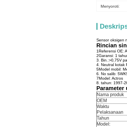
Menyoroti:
Deskrip
Sensor oksigen
Rincian sin
1Referensi OE:
2Garansi: 1 tahu
3. Bin.:>0,75V p
4. Neutral kota
5Model mobil: M
6. No salib: 5W
7Model: Actros
8. tahun: 1997-
Parameter 
Nama produk
OEM
Waktu
Pelaksanaan
Tahun
Model: