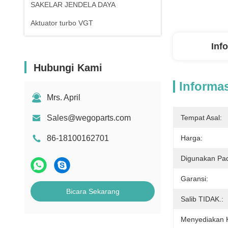
SAKELAR JENDELA DAYA
Aktuator turbo VGT
Inf
Hubungi Kami
Informas
Mrs. April
Sales@wegoparts.com
Tempat Asal:
86-18100162701
Harga:
Digunakan Pa
Garansi:
Bicara Sekarang
Salib TIDAK.:
Menyediakan