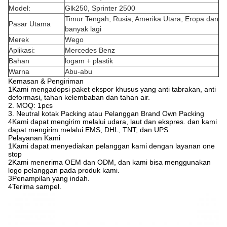
Model:
Glk250, Sprinter 2500
Timur Tengah, Rusia, Amerika Utara, Eropa dan
Pasar Utama
banyak lagi
Merek
Wego
Aplikasi:
Mercedes Benz
Bahan
logam + plastik
Warna
Abu-abu
Kemasan & Pengiriman
1Kami mengadopsi paket ekspor khusus yang anti tabrakan, anti
deformasi, tahan kelembaban dan tahan air.
2. MOQ: 1pcs
3. Neutral kotak Packing atau Pelanggan Brand Own Packing
4Kami dapat mengirim melalui udara, laut dan ekspres. dan kami
dapat mengirim melalui EMS, DHL, TNT, dan UPS.
Pelayanan Kami
1Kami dapat menyediakan pelanggan kami dengan layanan one
stop
2Kami menerima OEM dan ODM, dan kami bisa menggunakan
logo pelanggan pada produk kami.
3Penampilan yang indah.
4Terima sampel.