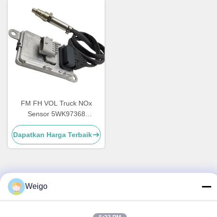
FM FH VOL Truck NOx
Sensor 5WK97368
22827991 24V Jaminan 12
Dapatkan Harga Terbaik
Bulan
Weigo
Kontak Cepat
Alamat