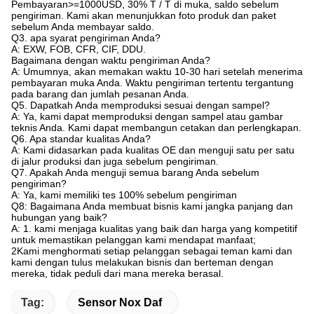
Pembayaran>=1000USD, 30% T / T di muka, saldo sebelum
pengiriman. Kami akan menunjukkan foto produk dan paket
sebelum Anda membayar saldo.
Q3. apa syarat pengiriman Anda?
A: EXW, FOB, CFR, CIF, DDU.
Bagaimana dengan waktu pengiriman Anda?
A: Umumnya, akan memakan waktu 10-30 hari setelah menerima
pembayaran muka Anda. Waktu pengiriman tertentu tergantung
pada barang dan jumlah pesanan Anda.
Q5. Dapatkah Anda memproduksi sesuai dengan sampel?
A: Ya, kami dapat memproduksi dengan sampel atau gambar
teknis Anda. Kami dapat membangun cetakan dan perlengkapan.
Q6. Apa standar kualitas Anda?
A: Kami didasarkan pada kualitas OE dan menguji satu per satu
di jalur produksi dan juga sebelum pengiriman.
Q7. Apakah Anda menguji semua barang Anda sebelum
pengiriman?
A: Ya, kami memiliki tes 100% sebelum pengiriman
Q8: Bagaimana Anda membuat bisnis kami jangka panjang dan
hubungan yang baik?
A: 1. kami menjaga kualitas yang baik dan harga yang kompetitif
untuk memastikan pelanggan kami mendapat manfaat;
2Kami menghormati setiap pelanggan sebagai teman kami dan
kami dengan tulus melakukan bisnis dan berteman dengan
mereka, tidak peduli dari mana mereka berasal.
Tag:
Sensor Nox Daf