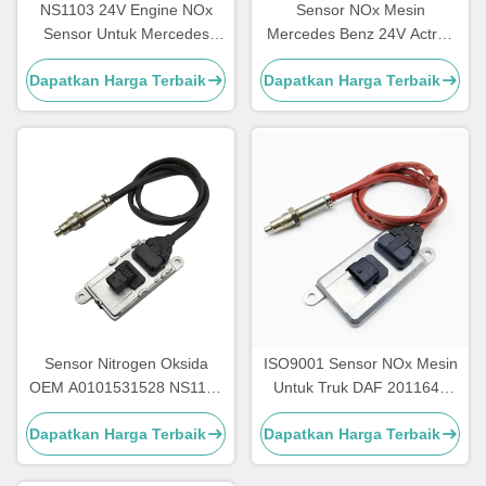
NS1103 24V Engine NOx
Sensor NOx Mesin
Sensor Untuk Mercedes
Mercedes Benz 24V Actros
Benz Truck 5WK97329A
5WK97331A A0101531628
Dapatkan Harga Terbaik
Dapatkan Harga Terbaik
Sensor Nitrogen Oksida
ISO9001 Sensor NOx Mesin
OEM A0101531528 NS1110
Untuk Truk DAF 2011649
Mercedes Actros Sensor
1793379 5WK96628B
Dapatkan Harga Terbaik
Dapatkan Harga Terbaik
NOx 5WK97330A
1697586