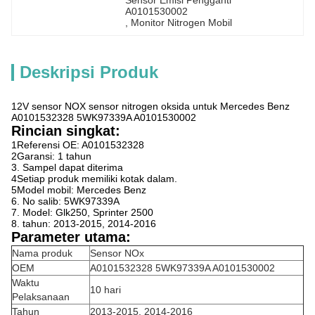
Sensor Emisi Pengganti 
A0101530002
, 
Monitor Nitrogen Mobil
Deskripsi Produk
12V sensor NOX sensor nitrogen oksida untuk Mercedes Benz
A0101532328 5WK97339A A0101530002
Rincian singkat:
1Referensi OE: A0101532328
2Garansi: 1 tahun
3. Sampel dapat diterima
4Setiap produk memiliki kotak dalam.
5Model mobil: Mercedes Benz
6. No salib: 5WK97339A
7. Model: Glk250, Sprinter 2500
8. tahun: 2013-2015, 2014-2016
Parameter utama:
Nama produk
Sensor NOx
OEM
A0101532328 5WK97339A A0101530002
Waktu
10 hari
Pelaksanaan
Tahun
2013-2015, 2014-2016