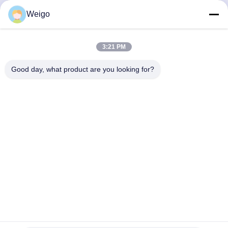
Dapatkan Harga Terbaik
Weigo
3:21 PM
Kontak Cepat
Good day, what product are you looking for?
Alamat
Zona Industri Xi'ao, kota Ruian, Zhejiang Pro, Cina 325200
Tel
86-18100162701
Surel
Sales@wegoparts.com
Kebijakan Privasi
|
Sitemap
| Cina Baik Kualitas Sensor NOx