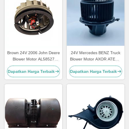
Brown 24V 2006 John Deere
24V Mercedes BENZ Truck
Blower Motor AL58527
Blower Motor AXOR ATEGO
62412082 Garansi Satu
OEM A0038300108
Dapatkan Harga Terbaik
Dapatkan Harga Terbaik
Tahun