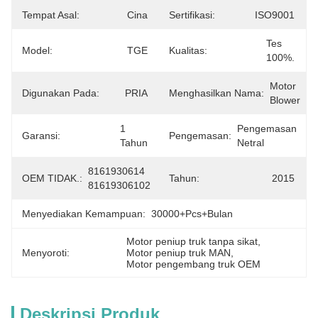
Tempat Asal:
Cina
Sertifikasi:
ISO9001
Tes 
Model:
TGE
Kualitas:
100%.
Motor 
Digunakan Pada:
PRIA
Menghasilkan Nama:
Blower
1 
Pengemasan 
Garansi:
Pengemasan:
Tahun
Netral
8161930614 
OEM TIDAK.:
Tahun:
2015
81619306102
Menyediakan Kemampuan:
30000+Pcs+Bulan
Motor peniup truk tanpa sikat
, 
Menyoroti:
Motor peniup truk MAN
, 
Motor pengembang truk OEM
Deskripsi Produk