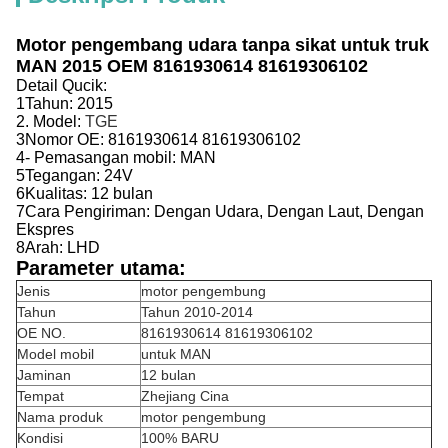
Motor pengembang udara tanpa sikat untuk truk
MAN 2015 OEM 8161930614
81619306102
Detail Qucik:
1Tahun:
2015
2. Model:
TGE
3Nomor OE:
8161930614
81619306102
4- Pemasangan mobil: MAN
5Tegangan: 24V
6Kualitas: 12 bulan
7Cara Pengiriman: Dengan Udara, Dengan Laut, Dengan
Ekspres
8Arah: LHD
Parameter utama:
Jenis
motor pengembung
Tahun
Tahun 2010-2014
OE NO.
8161930614 81619306102
Model mobil
untuk MAN
Jaminan
12 bulan
Tempat
Zhejiang Cina
Nama produk
motor pengembung
Kondisi
100% BARU