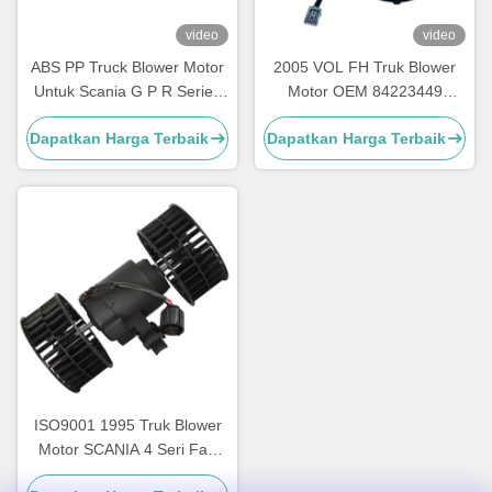
video
video
ABS PP Truck Blower Motor
2005 VOL FH Truk Blower
Untuk Scania G P R Series
Motor OEM 84223449
OEM 1854876 2195206
82349000 7482349000
Dapatkan Harga Terbaik
Dapatkan Harga Terbaik
1854877 DDSC003TT
ISO9001 1995 Truk Blower
Motor SCANIA 4 Seri Fan
Motor OEM 0130111184