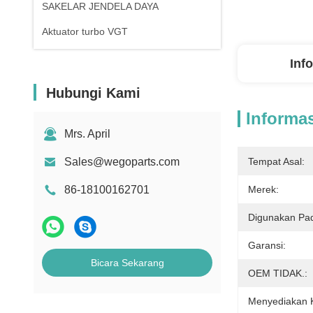
SAKELAR JENDELA DAYA
Aktuator turbo VGT
Inf
Hubungi Kami
Informas
Mrs. April
Sales@wegoparts.com
Tempat Asal:
86-18100162701
Merek:
Digunakan Pa
Garansi:
Bicara Sekarang
OEM TIDAK.:
Menyediakan