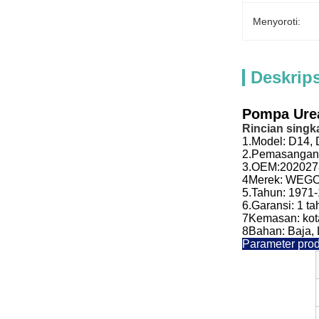
Menyoroti:
Deskrip
Pompa Ure
Rincian singka
1.
Model:
D14, 
2.
Pemasangan 
3.
OEM:
202027
4Merek: WEG
5.
Tahun:
1971-
6.
Garansi: 1 t
7Kemasan: kot
8Bahan: Baja,
Parameter pro