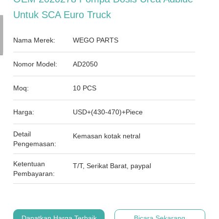
Untuk SCA Euro Truck
Nama Merek:
WEGO PARTS
Nomor Model:
AD2050
Moq:
10 PCS
Harga:
USD+(430-470)+Piece
Detail
Kemasan kotak netral
Pengemasan:
Ketentuan
T/T, Serikat Barat, paypal
Pembayaran:
Dapatkan Harga Terbaik
Bicara Sekarang