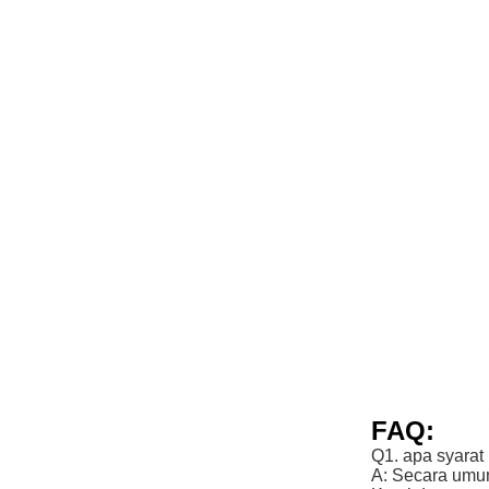
FAQ:
Q1. apa syara
A: Secara umum