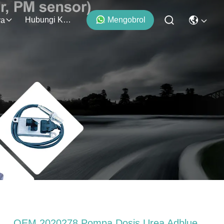
Hubungi Kami
Mengobrol
ra
OEM 2020278 Pompa Dosis Urea Adblue