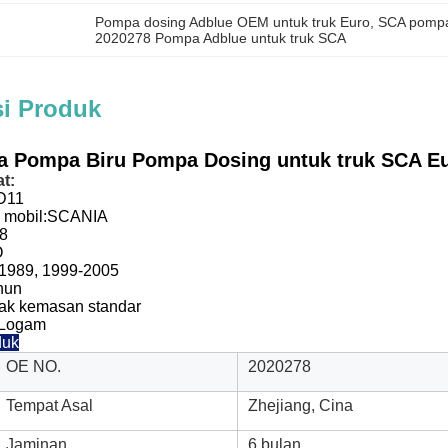
Pompa dosing Adblue OEM untuk truk Euro
, 
SCA pompa
2020278 Pompa Adblue untuk truk SCA
si Produk
a Pompa Biru Pompa Dosing untuk truk SCA E
t:
D11
mobil:
SCANIA
8
O
1989, 1999-2005
ahun
ak kemasan standar
 Logam
duk
OE NO.
2020278
Tempat Asal
Zhejiang, Cina
Jaminan
6 bulan