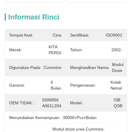
Informasi Rinci
Tempat Asal:
Cina
Sertifikasi:
ISO9001
KITA 
Merek:
Tahun:
2002-
PERGI
Modul 
Digunakan Pada:
Cummins
Menghasilkan Nama:
Dosis
6 
Kotak 
Garansi:
Pengemasan:
Bulan
Netral
5506856 
ISB 
OEM TIDAK.:
Model:
A061L204
QSB
Menyediakan Kemampuan:
30000+Pcs+Bulan
Modul dosis urea Cummins
, 