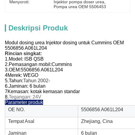
Menyoroti:
Injektor pompa doser urea
, 
Pompa urea OEM 5506453
Deskripsi Produk
Modul dosing urea Injektor dosing untuk Cummins OEM
5506856 A061L204
Rincian singkat:
1.
Model:
ISB QSB
2.
Pemasangan mobil:
Cummins
3.
OEM:
5506856 A061L204
4Merek: WEGO
5.
Tahun:
Tahun 2002-
6.
Jaminan: 6 bulan
7Kemasan: kotak kemasan standar
8.
Tegangan: 24V
Parameter produk
OE NO.
5506856 A061L204
Tempat Asal
Zhejiang, Cina
Jaminan
6 bulan