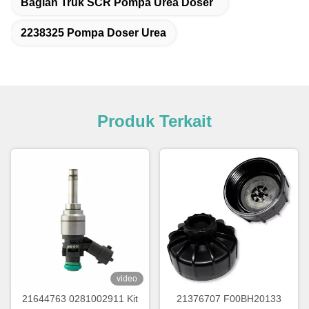
Bagian Truk SCR Pompa Urea Doser
2238325 Pompa Doser Urea
Produk Terkait
video
21644763 0281002911 Kit
21376707 F00BH20133