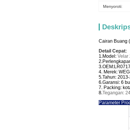
Menyoroti:
Deskrip
Cairan Buang 
Detail Cepat:
1.
Model:
Velar
2.
Perlengkapan
3.
OEM:
LR071
4. Merek: WE
5.
Tahun:
2013-
6.
Garansi: 6 b
7. Packing: ko
8.
Tegangan: 2
Parameter Pro