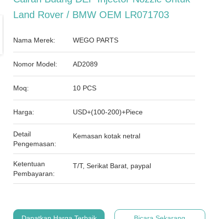
Land Rover / BMW OEM LR071703
Nama Merek:
WEGO PARTS
Nomor Model:
AD2089
Moq:
10 PCS
Harga:
USD+(100-200)+Piece
Detail
Kemasan kotak netral
Pengemasan:
Ketentuan
T/T, Serikat Barat, paypal
Pembayaran:
Dapatkan Harga Terbaik
Bicara Sekarang