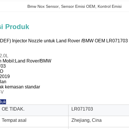
Bmw Nox Sensor
, 
Sensor Emisi OEM
, 
Kontrol Emisi
si Produk
(DEF) Injector Nozzle untuk Land Rover /BMW OEM LR071703
 2.0L
 Mobil:
Land Rover/BMW
703
GO
2019
ulan
tak kemasan standar
4V
duk
OE TIDAK.
LR071703
Tempat asal
Zhejiang, Cina