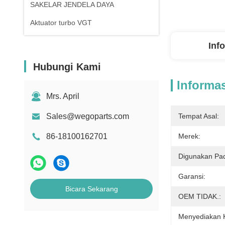
SAKELAR JENDELA DAYA
Aktuator turbo VGT
Inf
Hubungi Kami
Informas
Mrs. April
Sales@wegoparts.com
Tempat Asal:
86-18100162701
Merek:
Digunakan Pa
Garansi:
Bicara Sekarang
OEM TIDAK.:
Menyediakan